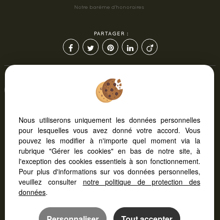
Notre barème d'honoraires
PARTAGER :
Afin de vous offrir un confort de lecture permanent,
depuis votre PC, votre tablette ou votre smartphone, notre
site s'adapte automatiquement aux différents types
d'écrans
Nous utiliserons uniquement les données personnelles
pour lesquelles vous avez donné votre accord. Vous
pouvez les modifier à n'importe quel moment via la
Logiciel immobilier
Création site internet
rubrique "Gérer les cookies" en bas de notre site, à
Référencement immobilier
l'exception des cookies essentiels à son fonctionnement.
Pour plus d'informations sur vos données personnelles,
veuillez consulter
notre politique de protection des
données
.
Personnaliser
Tout accepter