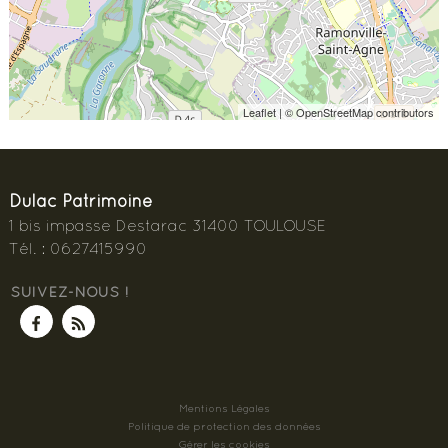
Leaflet
| © OpenStreetMap contributors
Dulac Patrimoine
1 bis impasse Destarac
31400
TOULOUSE
Tél.
:
0627415990
SUIVEZ-NOUS !
Mentions Légales
Politique de protection des données
Gérer les cookies