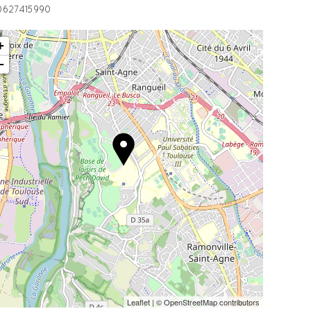
0627415990
+
−
Leaflet
| © OpenStreetMap contributors