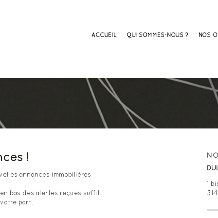
ACCUEIL
QUI SOMMES-NOUS ?
NOS O
ces !
N
DU
uvelles annonces immobilières
1 b
 en bas des alertes reçues suffit.
31
votre part.