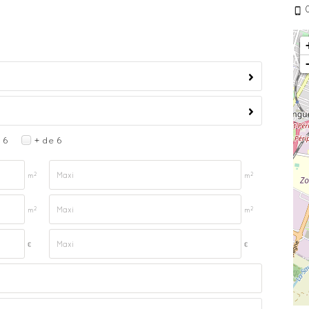
6
+ de 6
2
2
m
m
2
2
m
m
€
€