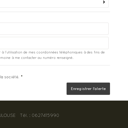
 à l'utilisation de mes coordonnées téléphoniques à des fins de
atrimoine à me contacter au numéro renseigné.
la société.
*
ULOUSE
Tél.
:
0627415990