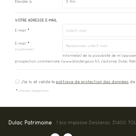
Étendre à
0 Km
VOTRE ADRESSE E-MAIL
E-mail
*
E-mail
*
(confirmer)
Informé(e) de la possibilité de m'opposer
prospection commerciale (
www.bloctel.gouv.fr
), j'autorise Dulac P
J'ai lu et valide la
politique de protection des données
de 
*
Champs obligatoires
Dulac Patrimoine
1 bis impasse Destarac
31400
TO